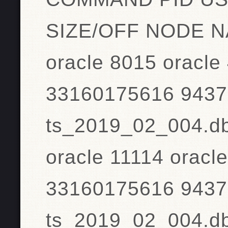
SIZE/OFF NODE 
oracle 8015 oracl
33160175616 943
ts_2019_02_004.db
oracle 11114 orac
33160175616 943
ts_2019_02_004.db