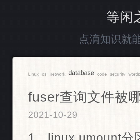
等闲
点滴知识就
database
Linux
os
network
code
security
wordp
fuser查询文件
2021-10-29
1、linux umoun