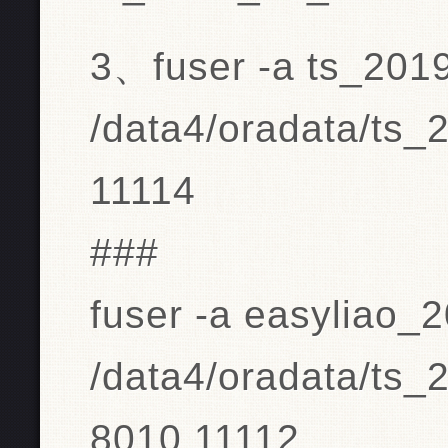
3、fuser -a ts_201
/data4/oradata/ts
11114
###
fuser -a easyliao_
/data4/oradata/ts
8010 11112