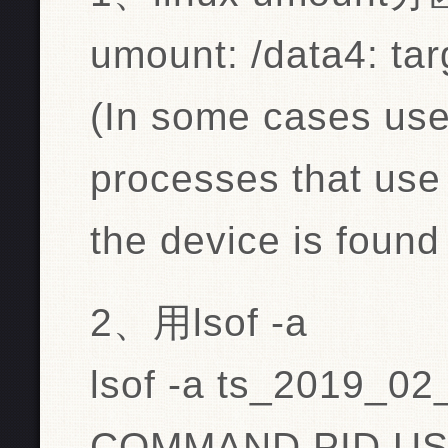
umount: /data4: tar
(In some cases usef
processes that use
the device is found 
2、用lsof -a
lsof -a ts_2019_02
COMMAND PID US