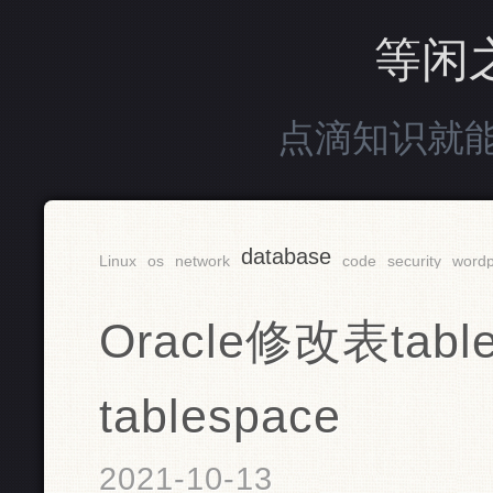
等闲
点滴知识就
database
Linux
os
network
code
security
wordp
Oracle修改表ta
tablespace
2021-10-13