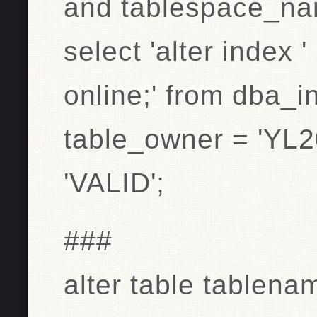
and tablespace_na
select 'alter index 
online;' from dba_
table_owner = 'YL2
'VALID';
###
alter table tablen