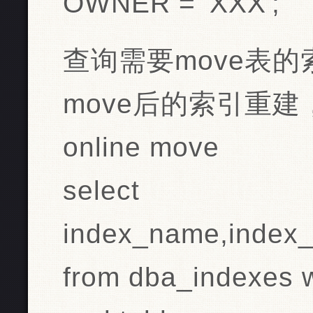
OWNER = 'XXX';
查询需要move表的
move后的索引重建
online move
select
index_name,index_
from dba_indexes 