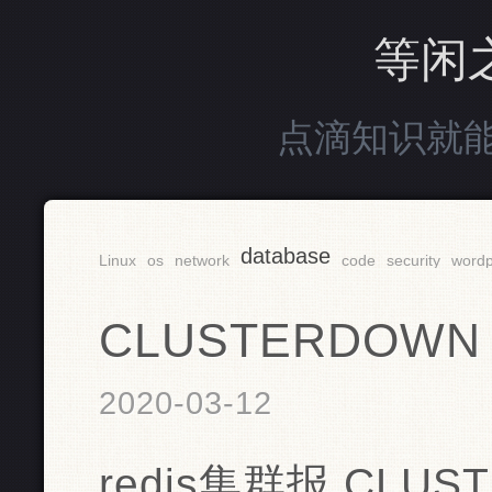
等闲
点滴知识就
database
Linux
os
network
code
security
wordp
CLUSTERDOWN Th
2020-03-12
redis集群报 CLUSTE