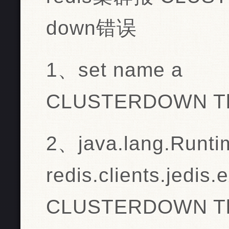
down错误
1、set name a
CLUSTERDOWN The 
2、java.lang.Runti
redis.clients.jedis
CLUSTERDOWN The 