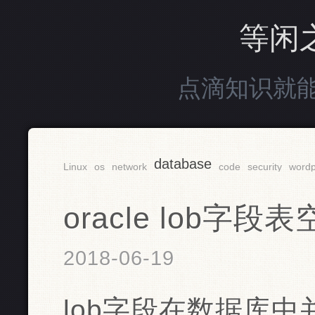
等闲
点滴知识就
database
Linux
os
network
code
security
wordp
oracle lob字段
2018-06-19
lob字段在数据库