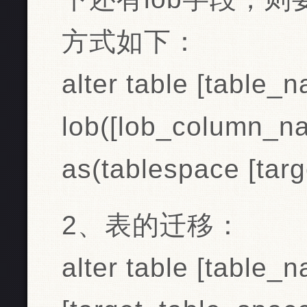
方式如下：
alter table [table
lob([lob_column_na
as(tablespace [tar
2、表的迁移：
alter table [table