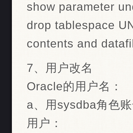
show parameter un
drop tablespace U
contents and datafi
7、用户改名
Oracle的用户名：
a、用sysdba角
用户：