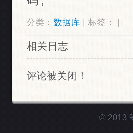
码';
分类：
数据库
| 标签： |
相关日志
评论被关闭！
© 201