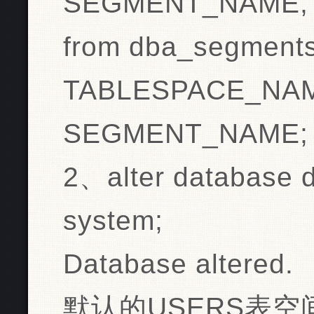
SEGMENT_NAME,
from dba_segment
TABLESPACE_NAME
SEGMENT_NAME;
2、alter database d
system;
Database altered.
默认的USERS表空