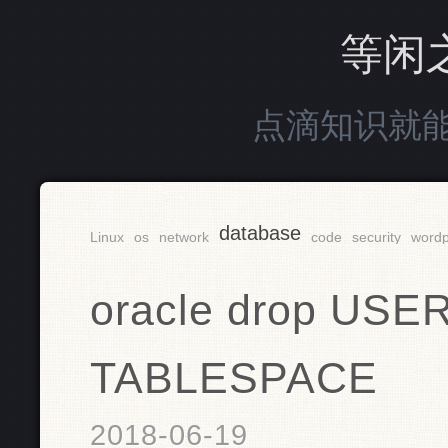
等闲
点滴知识就
database
Linux
os
network
code
security
wordp
oracle drop US
TABLESPACE
2018-06-19