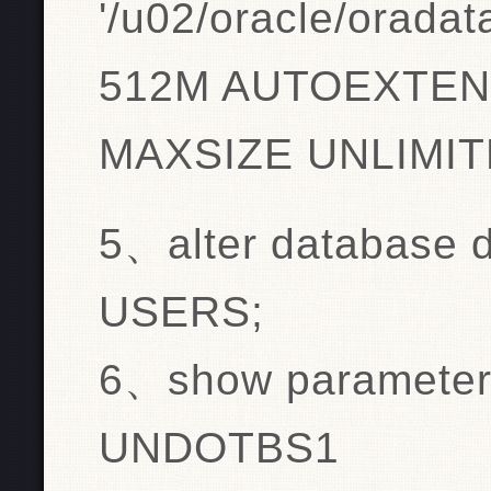
'/u02/oracle/oradat
512M AUTOEXTEN
MAXSIZE UNLIMIT
5、alter database d
USERS;
6、show parameter
UNDOTBS1