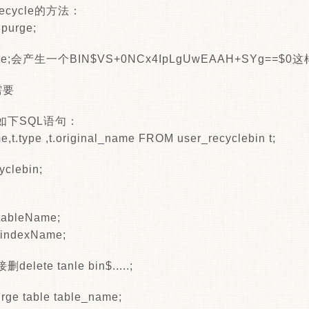
ecycle的方法：
 purge;
table;会产生一个BIN$VS+0NCx4IpLgUwEAAH+SYg==$
需要
如下SQL语句：
,t.type ,t.original_name FROM user_recyclebin t;
yclebin;
_tableName;
_indexName;
te tanle bin$.....;
table table_name;