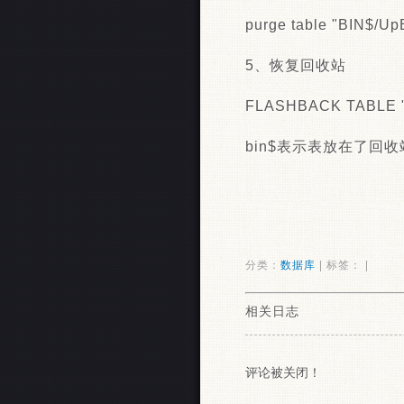
purge table "BIN$/
5、恢复回收站
FLASHBACK TABLE "
bin$表示表放在了回
分类：
数据库
| 标签： |
相关日志
评论被关闭！