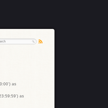
0:00') as
23:59:59') as