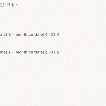
初和月末：
e()),'-',month(curdate()),'-01')),
e()),'-',month(curdate()),'-01')),