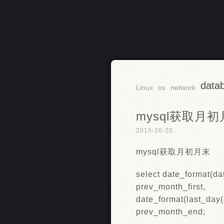
data
RSS
Linux
os
network
mysql获取月
2015-10-20
mysql获取月初月末
select date_format(da
prev_month_first,
date_format(last_day(
prev_month_end;