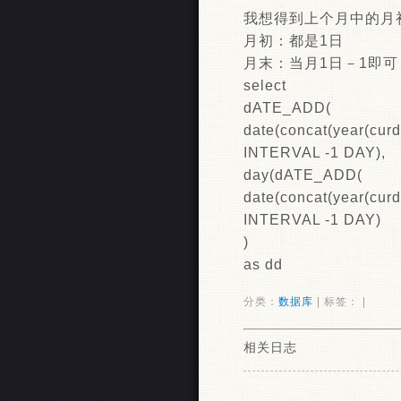
我想得到上个月中的月
月初：都是1日
月末：当月1日－1即可
select
dATE_ADD(
date(concat(year(curdat
INTERVAL -1 DAY),
day(dATE_ADD(
date(concat(year(curdat
INTERVAL -1 DAY)
)
as dd
分类：
数据库
| 标签： |
相关日志