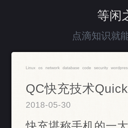
等闲
点滴知识就
Linux
os
network
database
code
security
wordpres
QC快充技术QuickC
2018-05-30
快充堪称手机的一大