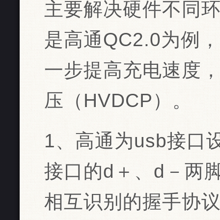
主要解决硬件不同
是高通QC2.0为
一步提高充电速度
压（HVDCP）。
1、高通为usb接口
接口的d＋、d－两
相互识别的握手协