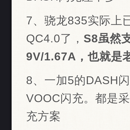
7、骁龙835实际上
QC4.0了，
S8虽然
9V/1.67A，也就是
8、一加5的DASH
VOOC闪充。都是采
充方案